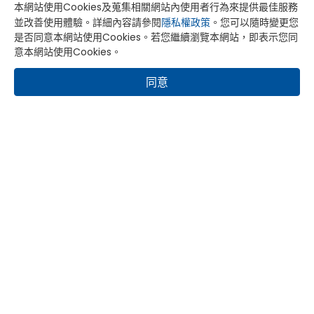
本網站使用Cookies及蒐集相關網站內使用者行為來提供最佳服務
886-4-2496-8887
並改善使用體驗。詳細內容請參閱
隱私權政策
。您可以隨時變更您
886-4-2496-8889
是否同意本網站使用Cookies。若您繼續瀏覽本網站，即表示您同
service@yonford-gear.com.tw
意本網站使用Cookies。
台中市大里區工業九路88號
同意
產品介紹
公司簡介
永豐公司有齒輪專業工程師，擁有豐富的齒輪與傳動系統的設
計與製造經驗， 本公司工程師結合理論與實務經驗，為客戶
提供齒輪設計製造諮詢服務，以達到最佳化的傳動效率與扭力
輸出， 對於齒輪材質選擇，齒輪承受力，傳動馬力，熱處理
方式，齒輪面處理等，本公司以50年的專業經驗，可隨時為
客戶解決齒輪設計之相關問題。
了解更多