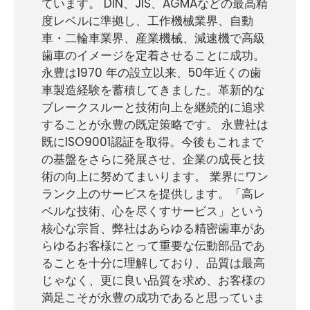
ています。 DIN、JIS、AGMAなどの最高精
製品応用
度レベルに準拠し、工作機械業界、自動
車・二輪車業界、産業機械、減速機で高級
機械設備
歯車のイメージを定着させることに成功。
永豊は1970 年の設立以来、50年近くの歯
サポートセンター
車製造経験を蓄積してきました。革新的な
ブレークスルーと技術向上を継続的に追求
お問い合わせ
することが永豊の既定策略です。 永豊社は
既にISO9001認証を取得。今後もこれまで
の基盤をさらに発展させ、企業の成長と技
繁體中文
術の向上に努めてまいります。 業界にワン
English
ランク上のサービスを提供します。「高レ
ベルな技術、心を尽くすサービス」という
Japan
核心な宗旨、弊社はあらゆる精密歯車があ
らゆるお客様にとって重要な伝動部品であ
Spanish
ることを十分に理解しており、品質は最高
じゃなく、更に良い品質を求め、お客様の
満足こそが永豊の成功であると思っていま