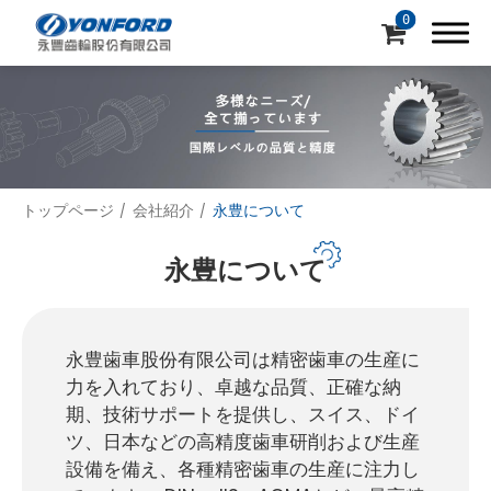
0
トップページ
会社紹介
永豊について
会社紹介
永豊について
永豊について
品質保証
永豊歯車股份有限公司は精密歯車の生産に
会社沿革
力を入れており、卓越な品質、正確な納
期、技術サポートを提供し、スイス、ドイ
製造OEM専門
ツ、日本などの高精度歯車研削および生産
製品紹介
設備を備え、各種精密歯車の生産に注力し